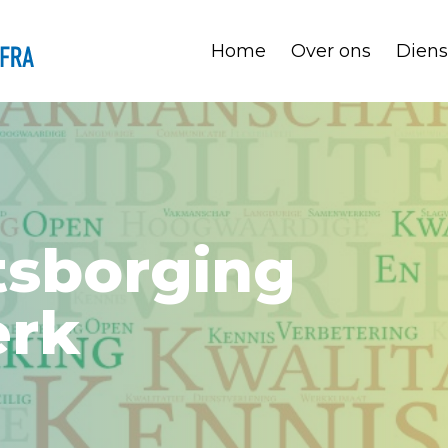
Home
Over ons
Diens
tsborging
erk